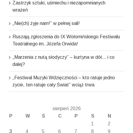
Zastrzyk sztuki, uśmiechu i niezapomnianych
wrażeń
„Nie(ch) żyje nam!” w pełnej sali!
Ruszają zgłoszenia do IX Wołomińskiego Festiwalu
Teatralnego im. Józefa Orwida!
„Marzenia z nutą słodyczy” – kurtyna w dół… i co
dalej?
„Festiwal Muzyki Wdzięczności – kto ratuje jedno
życie, ten ratuje cały Świat” wciąż trwa
sierpień 2026
P
W
Ś
C
P
S
N
1
2
3
4
5
6
7
8
9