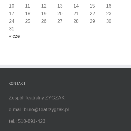
10
11
12
13
14
15
16
17
18
19
20
21
22
23
24
25
26
27
28
29
30
31
« cze
KONTAKT
Zespół Teatralny ZYGZAK
e-mail: biuro@teatrzygzak.pl
tel.: 518-891-423