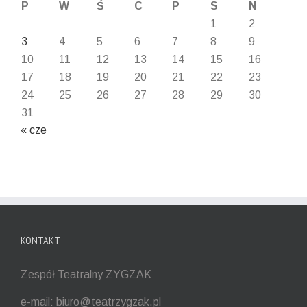
P
W
Ś
C
P
S
N
1
2
3
4
5
6
7
8
9
10
11
12
13
14
15
16
17
18
19
20
21
22
23
24
25
26
27
28
29
30
31
« cze
KONTAKT
Zespół Teatralny ZYGZAK
e-mail: biuro@teatrzygzak.pl