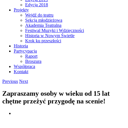
Edycja 2018
Projekty
Wejdź do teatru
Sekcja młodzieżowa
Akademia Teatralna
Festiwal Muzyki i Wdzięczności
Historia w Nowym Świetle
Krok ku przeszłości
Historia
Partycypacja
Raport
Broszura
Współpraca
Kontakt
Previous
Next
Zapraszamy osoby w wieku od 15 lat
chętne przeżyć przygodę na scenie!
View
Larger
Image