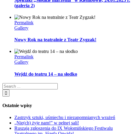
Spektakl „Słodkie marzenia” w Klembowie, 24.01.2025 r.
(galeria 2)
Permalink
Gallery
Nowy Rok na teatralnie z Teatr Zygzak!
Permalink
Gallery
Wejdź do teatru 14 – na słodko
Ostatnie wpisy
Zastrzyk sztuki, uśmiechu i niezapomnianych wrażeń
„Nie(ch) żyje nam!” w pełnej sali!
Ruszają zgłoszenia do IX Wołomińskiego Festiwalu
Teatralnego im. Józefa Orwida!