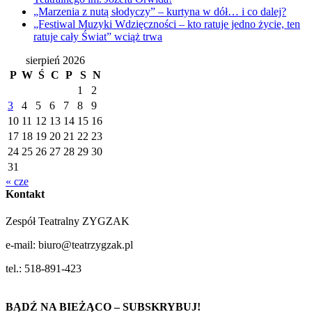
„Marzenia z nutą słodyczy” – kurtyna w dół… i co dalej?
„Festiwal Muzyki Wdzięczności – kto ratuje jedno życie, ten
ratuje cały Świat” wciąż trwa
sierpień 2026
P
W
Ś
C
P
S
N
1
2
3
4
5
6
7
8
9
10
11
12
13
14
15
16
17
18
19
20
21
22
23
24
25
26
27
28
29
30
31
« cze
Kontakt
Zespół Teatralny ZYGZAK
e-mail: biuro@teatrzygzak.pl
tel.: 518-891-423
BĄDŹ NA BIEŻĄCO – SUBSKRYBUJ!