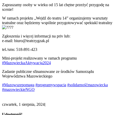
Zapraszamy osoby w wieku od 15 lat chętne przeżyć przygodę na
scenie!
W ramach projektu „Wejdź do teatru 14” organizujemy warsztaty
teatralne oraz będziemy wspólnie przygotowywać spektakl teatralny
Zgłoszenia i więcej informacji na priv lub:
e-mail: biuro@teatrzygzak.pl
tel./sms: 518-891-423
Mini-projekt realizowany w ramach programu
#MazowieckaAktywacja2024
Zadanie publiczne sfinansowane ze środków Samorządu
Województwa Mazowieckiego
#Mazowszepomaga
#programywspacia
#solidarnośćmazowiecka
#mazowieckieNGO
czwartek, 1 sierpnia, 2024
|
Udostępnij!