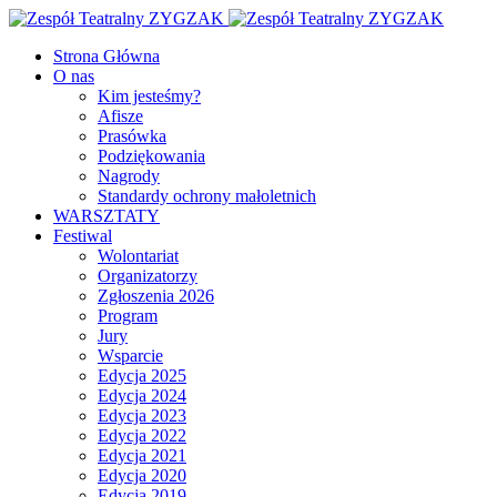
Facebook
Youtube
Strona Główna
O nas
Kim jesteśmy?
Afisze
Prasówka
Podziękowania
Nagrody
Standardy ochrony małoletnich
WARSZTATY
Festiwal
Wolontariat
Organizatorzy
Zgłoszenia 2026
Program
Jury
Wsparcie
Edycja 2025
Edycja 2024
Edycja 2023
Edycja 2022
Edycja 2021
Edycja 2020
Edycja 2019