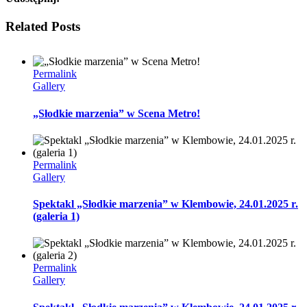
Facebook
Twitter
Linkedin
Reddit
Tumblr
Google+
Pinterest
Vk
Related Posts
Permalink
Gallery
„Słodkie marzenia” w Scena Metro!
Permalink
Gallery
Spektakl „Słodkie marzenia” w Klembowie, 24.01.2025 r.
(galeria 1)
Permalink
Gallery