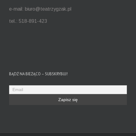
e-mail: biuro@teatrzygzak.pl
tel.: 518-891-423
BĄDŹ NA BIEŻĄCO – SUBSKRYBUJ!