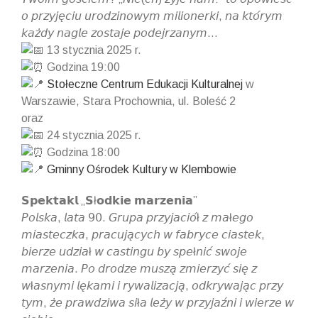
𝘰 𝘱𝘳𝘻𝘺𝘫𝘦̨𝘤𝘪𝘶 𝘶𝘳𝘰𝘥𝘻𝘪𝘯𝘰𝘸𝘺𝘮 𝘮𝘪𝘭𝘪𝘰𝘯𝘦𝘳𝘬𝘪, 𝘯𝘢 𝘬𝘵𝘰́𝘳𝘺𝘮
𝘬𝘢𝘻̇𝘥𝘺 𝘯𝘢𝘨𝘭𝘦 𝘻𝘰𝘴𝘵𝘢𝘫𝘦 𝘱𝘰𝘥𝘦𝘫𝘳𝘻𝘢𝘯𝘺𝘮…
13 stycznia 2025 r.
Godzina 19:00
Stołeczne Centrum Edukacji Kulturalnej
w
Warszawie, Stara Prochownia, ul. Boleść 2
oraz
24 stycznia 2025 r.
Godzina 18:00
Gminny Ośrodek Kultury w Klembowie
𝗦𝗽𝗲𝗸𝘁𝗮𝗸𝗹 „𝗦ł𝗼𝗱𝗸𝗶𝗲 𝗺𝗮𝗿𝘇𝗲𝗻𝗶𝗮”
𝘗𝘰𝘭𝘴𝘬𝘢, 𝘭𝘢𝘵𝘢 𝟫𝟢. 𝘎𝘳𝘶𝘱𝘢 𝘱𝘳𝘻𝘺𝘫𝘢𝘤𝘪𝘰́ł 𝘻 𝘮𝘢ł𝘦𝘨𝘰
𝘮𝘪𝘢𝘴𝘵𝘦𝘤𝘻𝘬𝘢, 𝘱𝘳𝘢𝘤𝘶𝘫𝘢̨𝘤𝘺𝘤𝘩 𝘸 𝘧𝘢𝘣𝘳𝘺𝘤𝘦 𝘤𝘪𝘢𝘴𝘵𝘦𝘬,
𝘣𝘪𝘦𝘳𝘻𝘦 𝘶𝘥𝘻𝘪𝘢ł 𝘸 𝘤𝘢𝘴𝘵𝘪𝘯𝘨𝘶 𝘣𝘺 𝘴𝘱𝘦ł𝘯𝘪𝘤́ 𝘴𝘸𝘰𝘫𝘦
𝘮𝘢𝘳𝘻𝘦𝘯𝘪𝘢. 𝘗𝘰 𝘥𝘳𝘰𝘥𝘻𝘦 𝘮𝘶𝘴𝘻𝘢̨ 𝘻𝘮𝘪𝘦𝘳𝘻𝘺𝘤́ 𝘴𝘪𝘦̨ 𝘻
𝘸ł𝘢𝘴𝘯𝘺𝘮𝘪 𝘭𝘦̨𝘬𝘢𝘮𝘪 𝘪 𝘳𝘺𝘸𝘢𝘭𝘪𝘻𝘢𝘤𝘫𝘢̨, 𝘰𝘥𝘬𝘳𝘺𝘸𝘢𝘫𝘢̨𝘤 𝘱𝘳𝘻𝘺
𝘵𝘺𝘮, 𝘻̇𝘦 𝘱𝘳𝘢𝘸𝘥𝘻𝘪𝘸𝘢 𝘴𝘪ł𝘢 𝘭𝘦𝘻̇𝘺 𝘸 𝘱𝘳𝘻𝘺𝘫𝘢𝘻́𝘯𝘪 𝘪 𝘸𝘪𝘦𝘳𝘻𝘦 𝘸