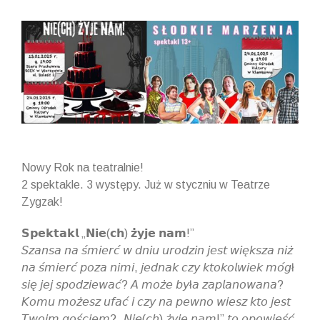
View
Larger
Image
Nowy Rok na teatralnie!
2 spektakle. 3 występy. Już w styczniu w Teatrze
Zygzak!
𝗦𝗽𝗲𝗸𝘁𝗮𝗸𝗹 „𝗡𝗶𝗲(𝗰𝗵) 𝘇̇𝘆𝗷𝗲 𝗻𝗮𝗺!”
𝘚𝘻𝘢𝘯𝘴𝘢 𝘯𝘢 𝘴́𝘮𝘪𝘦𝘳𝘤́ 𝘸 𝘥𝘯𝘪𝘶 𝘶𝘳𝘰𝘥𝘻𝘪𝘯 𝘫𝘦𝘴𝘵 𝘸𝘪𝘦̨𝘬𝘴𝘻𝘢 𝘯𝘪𝘻̇
𝘯𝘢 𝘴́𝘮𝘪𝘦𝘳𝘤́ 𝘱𝘰𝘻𝘢 𝘯𝘪𝘮𝘪, 𝘫𝘦𝘥𝘯𝘢𝘬 𝘤𝘻𝘺 𝘬𝘵𝘰𝘬𝘰𝘭𝘸𝘪𝘦𝘬 𝘮𝘰́𝘨ł
𝘴𝘪𝘦̨ 𝘫𝘦𝘫 𝘴𝘱𝘰𝘥𝘻𝘪𝘦𝘸𝘢𝘤́? 𝘈 𝘮𝘰𝘻̇𝘦 𝘣𝘺ł𝘢 𝘻𝘢𝘱𝘭𝘢𝘯𝘰𝘸𝘢𝘯𝘢?
𝘒𝘰𝘮𝘶 𝘮𝘰𝘻̇𝘦𝘴𝘻 𝘶𝘧𝘢𝘤́ 𝘪 𝘤𝘻𝘺 𝘯𝘢 𝘱𝘦𝘸𝘯𝘰 𝘸𝘪𝘦𝘴𝘻 𝘬𝘵𝘰 𝘫𝘦𝘴𝘵
𝘛𝘸𝘰𝘪𝘮 𝘨𝘰𝘴́𝘤𝘪𝘦𝘮? „𝘕𝘪𝘦(𝘤𝘩) 𝘻̇𝘺𝘫𝘦 𝘯𝘢𝘮!” 𝘵𝘰 𝘰𝘱𝘰𝘸𝘪𝘦𝘴́𝘤́