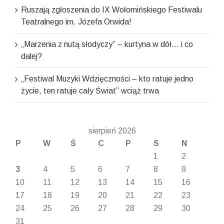
Ruszają zgłoszenia do IX Wołomińskiego Festiwalu
Teatralnego im. Józefa Orwida!
„Marzenia z nutą słodyczy” – kurtyna w dół… i co
dalej?
„Festiwal Muzyki Wdzięczności – kto ratuje jedno
życie, ten ratuje cały Świat” wciąż trwa
sierpień 2026
P
W
Ś
C
P
S
N
1
2
3
4
5
6
7
8
9
10
11
12
13
14
15
16
17
18
19
20
21
22
23
24
25
26
27
28
29
30
31