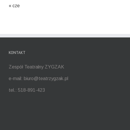
« cze
KONTAKT
Zespół Teatralny ZYGZAK
e-mail: biuro@teatrzygzak.pl
tel.: 518-891-423