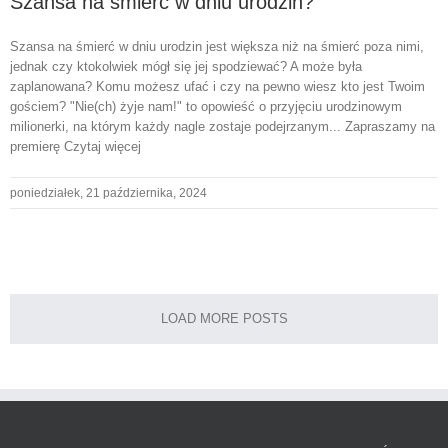
Szansa na śmierć w dniu urodzin?
Szansa na śmierć w dniu urodzin jest większa niż na śmierć poza nimi,
jednak czy ktokolwiek mógł się jej spodziewać? A może była
zaplanowana? Komu możesz ufać i czy na pewno wiesz kto jest Twoim
gościem? "Nie(ch) żyje nam!" to opowieść o przyjęciu urodzinowym
milionerki, na którym każdy nagle zostaje podejrzanym... Zapraszamy na
premierę Czytaj więcej
poniedziałek, 21 października, 2024
LOAD MORE POSTS