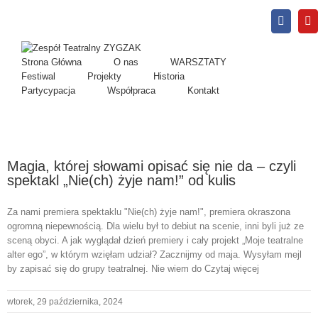
Facebo
Y
Strona Główna
O nas
WARSZTATY
Festiwal
Projekty
Historia
Partycypacja
Współpraca
Kontakt
Magia, której słowami opisać się nie da – czyli
spektakl „Nie(ch) żyje nam!” od kulis
Za nami premiera spektaklu "Nie(ch) żyje nam!", premiera okraszona
ogromną niepewnością. Dla wielu był to debiut na scenie, inni byli już ze
sceną obyci. A jak wyglądał dzień premiery i cały projekt „Moje teatralne
alter ego”, w którym wzięłam udział? Zacznijmy od maja. Wysyłam mejl
by zapisać się do grupy teatralnej. Nie wiem do Czytaj więcej
wtorek, 29 października, 2024