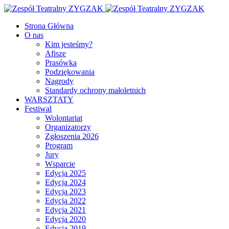
Facebook
Youtube
Strona Główna
O nas
Kim jesteśmy?
Afisze
Prasówka
Podziękowania
Nagrody
Standardy ochrony małoletnich
WARSZTATY
Festiwal
Wolontariat
Organizatorzy
Zgłoszenia 2026
Program
Jury
Wsparcie
Edycja 2025
Edycja 2024
Edycja 2023
Edycja 2022
Edycja 2021
Edycja 2020
Edycja 2019