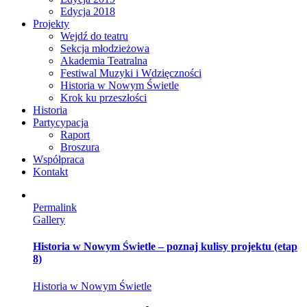
Edycja 2018
Projekty
Wejdź do teatru
Sekcja młodzieżowa
Akademia Teatralna
Festiwal Muzyki i Wdzięczności
Historia w Nowym Świetle
Krok ku przeszłości
Historia
Partycypacja
Raport
Broszura
Współpraca
Kontakt
Permalink
Gallery
Historia w Nowym Świetle – poznaj kulisy projektu (etap
8)
Historia w Nowym Świetle