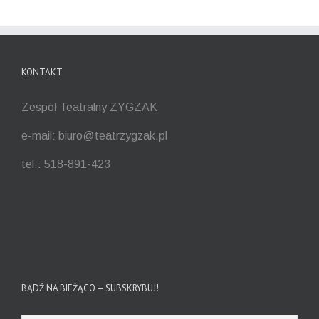
KONTAKT
Zespół Teatralny ZYGZAK
e-mail: biuro@teatrzygzak.pl
tel.: 518-891-423
BĄDŹ NA BIEŻĄCO – SUBSKRYBUJ!