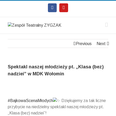
Facebook
Youtube
Previous
Next
Spektakl naszej młodzieży pt. „Klasa (bez)
nadziei” w MDK Wołomin
View
Larger
Image
#BajkowaScenaMłodych
Dziękujemy za tak liczne
przybycie na niedzielny spektakl naszej młodzieży pt.
„Klasa (bez) nadziei”!