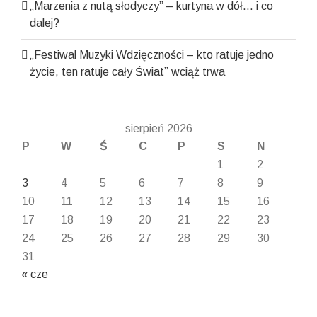
„Marzenia z nutą słodyczy” – kurtyna w dół… i co
dalej?
„Festiwal Muzyki Wdzięczności – kto ratuje jedno
życie, ten ratuje cały Świat” wciąż trwa
sierpień 2026
P
W
Ś
C
P
S
N
1
2
3
4
5
6
7
8
9
10
11
12
13
14
15
16
17
18
19
20
21
22
23
24
25
26
27
28
29
30
31
« cze