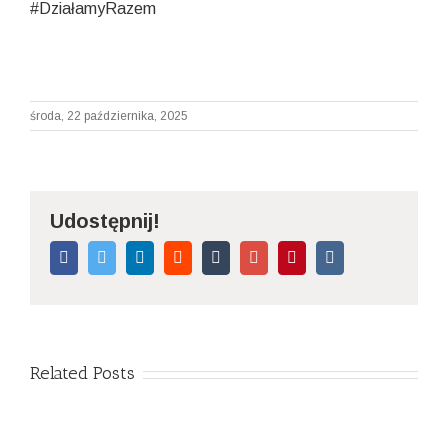
#DziałamyRazem
środa, 22 października, 2025
Udostępnij!
Facebook
Twitter
Linkedin
Reddit
Tumblr
Google+
Pinterest
Vk
Related Posts