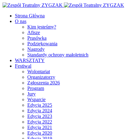
Facebook
Youtube
Strona Główna
O nas
Kim jesteśmy?
Afisze
Prasówka
Podziękowania
Nagrody
Standardy ochrony małoletnich
WARSZTATY
Festiwal
Wolontariat
Organizatorzy
Zgłoszenia 2026
Program
Jury
Wsparcie
Edycja 2025
Edycja 2024
Edycja 2023
Edycja 2022
Edycja 2021
Edycja 2020
Edycja 2019