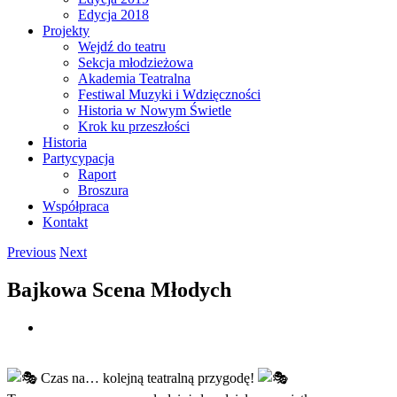
Edycja 2018
Projekty
Wejdź do teatru
Sekcja młodzieżowa
Akademia Teatralna
Festiwal Muzyki i Wdzięczności
Historia w Nowym Świetle
Krok ku przeszłości
Historia
Partycypacja
Raport
Broszura
Współpraca
Kontakt
Previous
Next
Bajkowa Scena Młodych
View
Larger
Image
Czas na… kolejną teatralną przygodę!