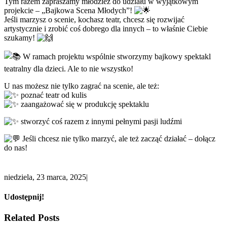
Tym razem zapraszamy młodzież do udziału w wyjątkowym
projekcie – „Bajkowa Scena Młodych”!
Jeśli marzysz o scenie, kochasz teatr, chcesz się rozwijać
artystycznie i zrobić coś dobrego dla innych – to właśnie Ciebie
szukamy!
W ramach projektu wspólnie stworzymy bajkowy spektakl
teatralny dla dzieci. Ale to nie wszystko!
U nas możesz nie tylko zagrać na scenie, ale też:
poznać teatr od kulis
zaangażować się w produkcję spektaklu
stworzyć coś razem z innymi pełnymi pasji ludźmi
Jeśli chcesz nie tylko marzyć, ale też zacząć działać – dołącz
do nas!
niedziela, 23 marca, 2025
|
Udostępnij!
Facebook
Twitter
Linkedin
Reddit
Tumblr
Google+
Pinterest
Vk
Related Posts