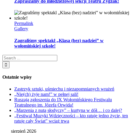
Zapraszamy do młodzieżowej sekcji Teatru Zygzak!
Permalink
Gallery
Zagraliśmy spektakl „Klasa (bez) nadziei” w
wołomińskiej szkole!
Ostatnie wpisy
Zastrzyk sztuki, uśmiechu i niezapomnianych wrażeń
„Nie(ch) żyje nam!” w pełnej sali!
Ruszają zgłoszenia do IX Wołomińskiego Festiwalu
Teatralnego im. Józefa Orwida!
„Marzenia z nutą słodyczy” – kurtyna w dół… i co dalej?
„Festiwal Muzyki Wdzięczności – kto ratuje jedno życie, ten
ratuje cały Świat” wciąż trwa
sierpień 2026