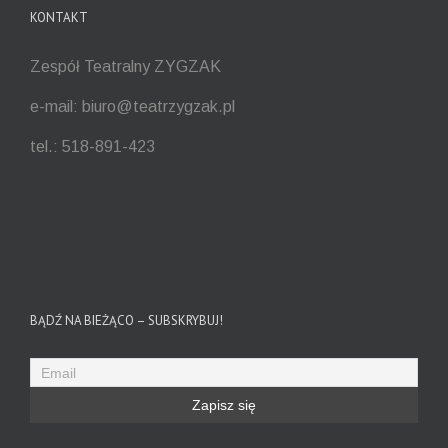
KONTAKT
Zespół Teatralny ZYGZAK
e-mail: biuro@teatrzygzak.pl
tel.: 518-891-423
BĄDŹ NA BIEŻĄCO – SUBSKRYBUJ!