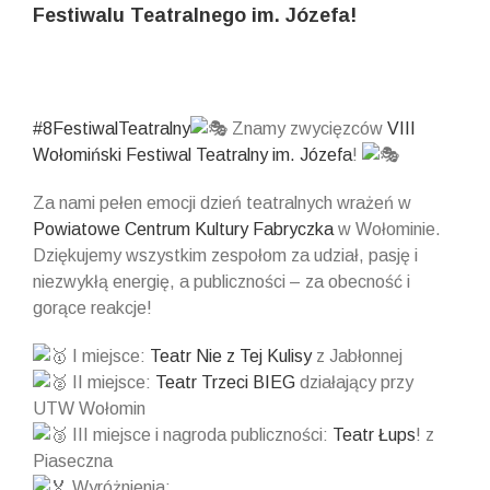
Festiwalu Teatralnego im. Józefa!
View
Larger
Image
#8FestiwalTeatralny
Znamy zwycięzców
VIII
Wołomiński Festiwal Teatralny im. Józefa
!
Za nami pełen emocji dzień teatralnych wrażeń w
Powiatowe Centrum Kultury Fabryczka
w Wołominie.
Dziękujemy wszystkim zespołom za udział, pasję i
niezwykłą energię, a publiczności – za obecność i
gorące reakcje!
I miejsce:
Teatr Nie z Tej Kulisy
z Jabłonnej
II miejsce:
Teatr Trzeci BIEG
działający przy
UTW Wołomin
III miejsce i nagroda publiczności:
Teatr Łups
! z
Piaseczna
Wyróżnienia: