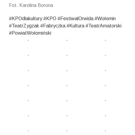
Fot. Karolina Borona
#KPOdlakultury
#KPO
#FestiwalOrwida
#Wołomin
#TeatrZygzak
#Fabryczka
#Kultura
#TeatrAmatorski
#PowiatWołomiński