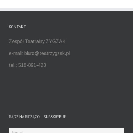
KONTAKT
Zespół Teatralny ZYGZAK
e-mail: biuro@teatrzygzak.pl
tel.: 518-891-423
BĄDŹ NA BIEŻĄCO – SUBSKRYBUJ!