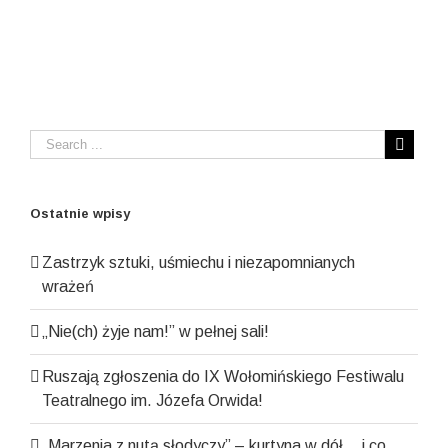
Ostatnie wpisy
Zastrzyk sztuki, uśmiechu i niezapomnianych
wrażeń
„Nie(ch) żyje nam!” w pełnej sali!
Ruszają zgłoszenia do IX Wołomińskiego Festiwalu
Teatralnego im. Józefa Orwida!
„Marzenia z nutą słodyczy” – kurtyna w dół… i co