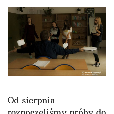
View
Larger
Image
Od sierpnia
rozpoczęliśmy próby do