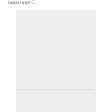
zapraszamy! 🙂