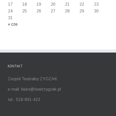
17
18
19
20
21
22
23
24
25
26
27
28
29
30
31
« cze
KONTAKT
Zespół Teatralny ZYGZAK
e-mail: biuro@teatrzygzak.pl
tel.: 518-891-423