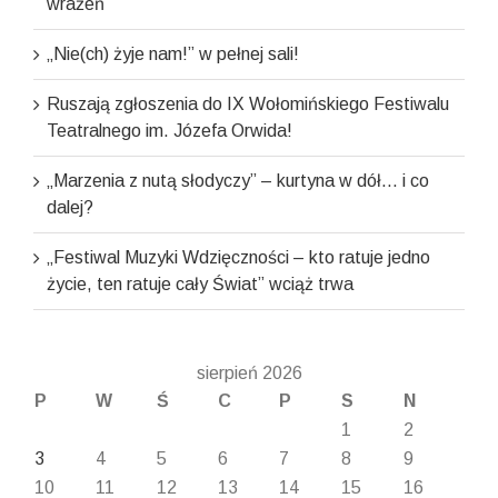
wrażeń
„Nie(ch) żyje nam!” w pełnej sali!
Ruszają zgłoszenia do IX Wołomińskiego Festiwalu
Teatralnego im. Józefa Orwida!
„Marzenia z nutą słodyczy” – kurtyna w dół… i co
dalej?
„Festiwal Muzyki Wdzięczności – kto ratuje jedno
życie, ten ratuje cały Świat” wciąż trwa
sierpień 2026
P
W
Ś
C
P
S
N
1
2
3
4
5
6
7
8
9
10
11
12
13
14
15
16