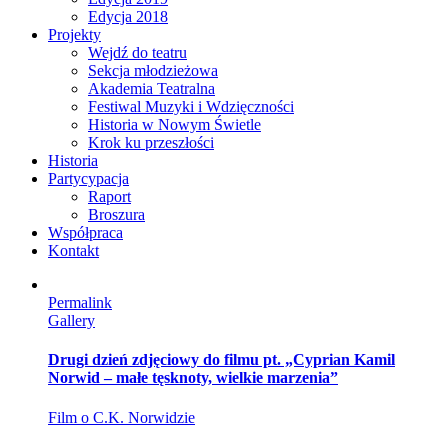
Edycja 2018
Projekty
Wejdź do teatru
Sekcja młodzieżowa
Akademia Teatralna
Festiwal Muzyki i Wdzięczności
Historia w Nowym Świetle
Krok ku przeszłości
Historia
Partycypacja
Raport
Broszura
Współpraca
Kontakt
Permalink
Gallery
Drugi dzień zdjęciowy do filmu pt. „Cyprian Kamil
Norwid – małe tęsknoty, wielkie marzenia”
Film o C.K. Norwidzie