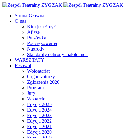
Facebook
Youtube
Strona Główna
O nas
Kim jesteśmy?
Afisze
Prasówka
Podziękowania
Nagrody
Standardy ochrony małoletnich
WARSZTATY
Festiwal
Wolontariat
Organizatorzy
Zgłoszenia 2026
Program
Jury
Wsparcie
Edycja 2025
Edycja 2024
Edycja 2023
Edycja 2022
Edycja 2021
Edycja 2020
Edycja 2019