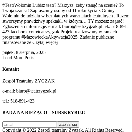
#TeatrWołomin Lubisz teatr? Marzysz, żeby stanąć na scenie? To
Twoja szansa! Zapraszamy osoby od 11 roku życia z Gminy
Wołomin do udziału w bezpłatnych warsztatach teatralnych . Razem
stworzymy prawdziwy spektakl, w którym… TY możesz zagrać!
Zgłoszenia i informacje: e-mail: biuro@teatrzygzak.pl tel.: 518-891-
423 facebook.com/teatrzygzak Projekt realizowany w ramach
programu #MazowieckaAktywacja2025. Zadanie publiczne
finansowane ze Czytaj więcej
piątek, 8 sierpnia, 2025
|
Load More Posts
Kontakt
Zespół Teatralny ZYGZAK
e-mail: biuro@teatrzygzak.pl
tel.: 518-891-423
BĄDŹ NA BIEŻĄCO – SUBSKRYBUJ!
Copyright © 2022 Zespół teatralny Zygzak. All Rights Reserved.