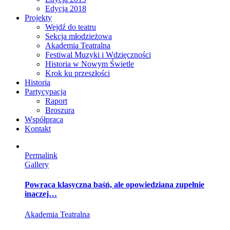
Edycja 2018
Projekty
Wejdź do teatru
Sekcja młodzieżowa
Akademia Teatralna
Festiwal Muzyki i Wdzięczności
Historia w Nowym Świetle
Krok ku przeszłości
Historia
Partycypacja
Raport
Broszura
Współpraca
Kontakt
Permalink
Gallery
Powraca klasyczna baśń, ale opowiedziana zupełnie
inaczej…
Akademia Teatralna