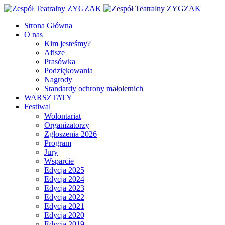
Facebook
Youtube
Strona Główna
O nas
Kim jesteśmy?
Afisze
Prasówka
Podziękowania
Nagrody
Standardy ochrony małoletnich
WARSZTATY
Festiwal
Wolontariat
Organizatorzy
Zgłoszenia 2026
Program
Jury
Wsparcie
Edycja 2025
Edycja 2024
Edycja 2023
Edycja 2022
Edycja 2021
Edycja 2020
Edycja 2019