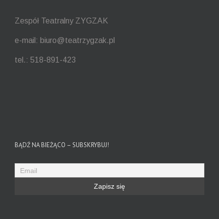
Zespół Teatralny ZYGZAK
e-mail: biuro@teatrzygzak.pl
tel.: 518-891-423
BĄDŹ NA BIEŻĄCO – SUBSKRYBUJ!