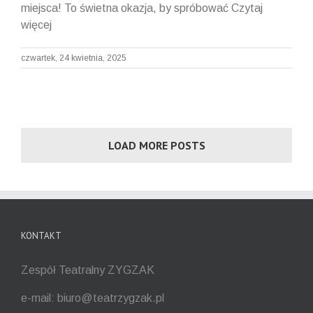
miejsca! To świetna okazja, by spróbować Czytaj
więcej
czwartek, 24 kwietnia, 2025
LOAD MORE POSTS
KONTAKT
Zespół Teatralny ZYGZAK
e-mail: biuro@teatrzygzak.pl